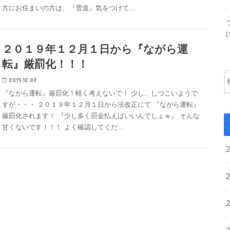
方にお住まいの方は、『雪道』気をつけて…
２０１９年１２月１日から『ながら運
転』厳罰化！！！
2019.12.02
『ながら運転』厳罰化！軽く考えないで！ 少し、しつこいようで
すが・・・ ２０１９年１２月１日から法改正にて 『ながら運転』
厳罰化されます！ 『少し多く罰金払えばいいんでしょｗ』 そんな
甘くないです！！！ よく確認してくだ…