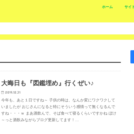
ホーム
サイ
大晦日も『図鑑埋め』行くぜい♪
2019.12.31
今年も、あと１日ですね～ 子供の時は、なんか変にワクワクして
いましたが おじさんになると特にそういう感情って無くなるんで
すね・・・ｗ まあ酒飲んで、そば食べて寝るくらいですかね ぼけ
～っと酒飲みながらブログ更新してます！…