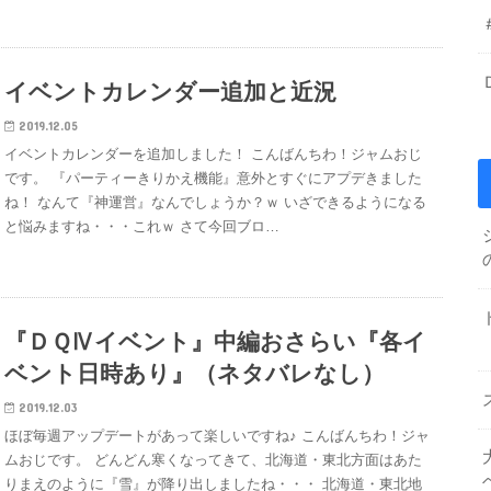
イベントカレンダー追加と近況
2019.12.05
イベントカレンダーを追加しました！ こんばんちわ！ジャムおじ
です。 『パーティーきりかえ機能』意外とすぐにアプデきました
ね！ なんて『神運営』なんでしょうか？ｗ いざできるようになる
と悩みますね・・・これｗ さて今回ブロ…
『ＤＱⅣイベント』中編おさらい『各イ
ベント日時あり』（ネタバレなし）
2019.12.03
ほぼ毎週アップデートがあって楽しいですね♪ こんばんちわ！ジャ
ムおじです。 どんどん寒くなってきて、北海道・東北方面はあた
りまえのように『雪』が降り出しましたね・・・ 北海道・東北地