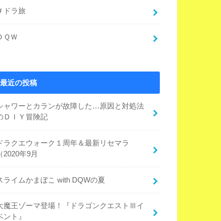
＃ドラ旅
ＤＱＷ
最近の投稿
シャワーとカランが故障した…原因と対処法
のＤＩＹ冒険記
ドラクエウォーク１周年＆最新リセマラ
（2020年9月
スライムかまぼこ with DQWの夏
大魔王ゾーマ登場！『ドラゴンクエストⅢイ
ベント』