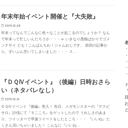
年末年始イベント開催と『大失敗』
2019.12.28
年末ってなんでこんなに色々なことが起こるのでしょうか？ なん
で年末って忙しいんだろうか・・・ｗ いきなり愚痴ばかりでゴメ
ンナサイ ども！こんばんちわ！ジャムおじです。 前回の記事か
ら、ずいぶん空いてしまいました・・・ ス…
『ＤＱⅣイベント』（後編）日時おさら
い（ネタバレなし）
2019.12.14
ＤＱⅣイベント『後編』突入！ 先日、メガモンスターの『デスピ
サロ』討伐にて『Ｓこころ』をゲットしたので うれしさのあま
り、ツイッターで早速ツイートをしたところ・・・ 『いいね』た
くさん頂いちゃいました！ こんなに『いいね…