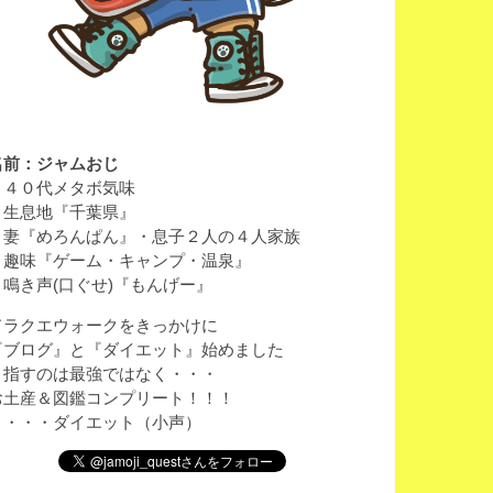
名前：ジャムおじ
・４０代メタボ気味
・生息地『千葉県』
・妻『めろんぱん』・息子２人の４人家族
・趣味『ゲーム・キャンプ・温泉』
・鳴き声(口ぐせ)『もんげー』
ドラクエウォークをきっかけに
『ブログ』と『ダイエット』始めました
目指すのは最強ではなく・・・
お土産＆図鑑コンプリート！！！
と・・・ダイエット（小声）