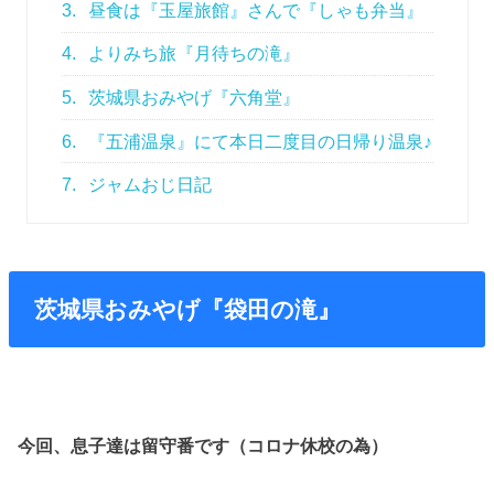
3.
昼食は『玉屋旅館』さんで『しゃも弁当』
4.
よりみち旅『月待ちの滝』
5.
茨城県おみやげ『六角堂』
6.
『五浦温泉』にて本日二度目の日帰り温泉♪
7.
ジャムおじ日記
茨城県おみやげ『袋田の滝』
今回、息子達は留守番です（コロナ休校の為）