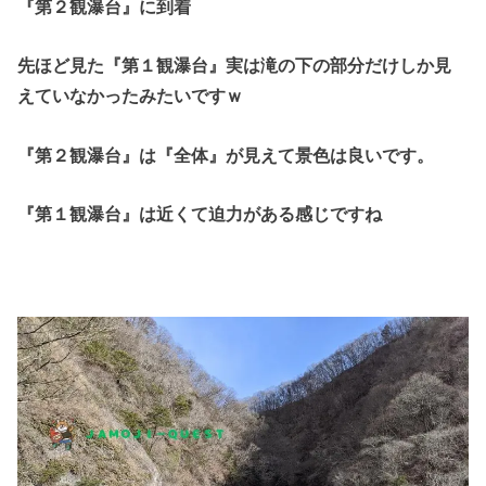
『第２観瀑台』に到着
先ほど見た『第１観瀑台』実は滝の下の部分だけしか見
えていなかったみたいですｗ
『第２観瀑台』は『全体』が見えて景色は良いです。
『第１観瀑台』は近くて迫力がある感じですね