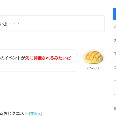
いよ・・・
』
のイベントが
先に開催されるみたいだ
めろんぱん
ムおじクエスト
[
非表示
]