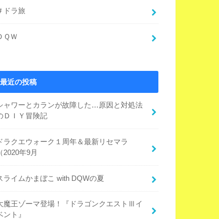
＃ドラ旅
ＤＱＷ
最近の投稿
シャワーとカランが故障した…原因と対処法
のＤＩＹ冒険記
ドラクエウォーク１周年＆最新リセマラ
（2020年9月
スライムかまぼこ with DQWの夏
大魔王ゾーマ登場！『ドラゴンクエストⅢイ
ベント』