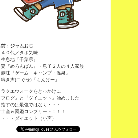
名前：ジャムおじ
・４０代メタボ気味
・生息地『千葉県』
・妻『めろんぱん』・息子２人の４人家族
・趣味『ゲーム・キャンプ・温泉』
・鳴き声(口ぐせ)『もんげー』
ドラクエウォークをきっかけに
『ブログ』と『ダイエット』始めました
目指すのは最強ではなく・・・
お土産＆図鑑コンプリート！！！
と・・・ダイエット（小声）